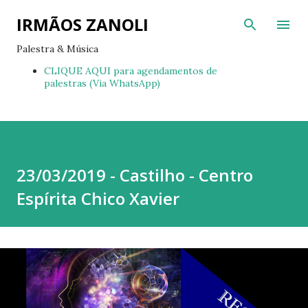
Pular para o conteúdo principal
IRMÃOS ZANOLI
Palestra & Música
CLIQUE AQUI para agendamentos de
palestras (Via WhatsApp)
23/03/2019 - Castilho - Centro
Espírita Chico Xavier