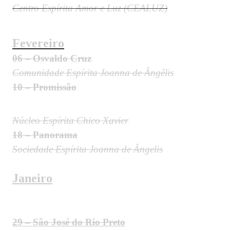
Centro Espírita Amor e Luz (CEALUZ)
Fevereiro
06 – Osvaldo Cruz
Comunidade Espírita Joanna de Ângêlis
10 – Promissão
Núcleo Espírita Chico Xavier
18 – Panorama
Sociedade Espírita Joanna de Ângelis
Janeiro
29 – São José do Rio Preto