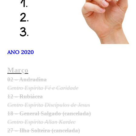
ANO 2020
Março
02 – Andradina
Centro Espírita Fé e Caridade
12 – Rubiácea
Centro Espírita Discípulos de Jesus
18 – General Salgado (cancelada)
Centro Espírita Allan Kardec
27 – Ilha Solteira (cancelada)